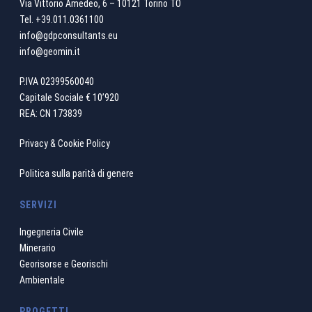
Via Vittorio Amedeo, 6 – 10121 Torino TO
Tel.
+39.011.0361100
info@gdpconsultants.eu
info@geomin.it
P.IVA 02399560040
Capitale Sociale € 10’920
REA: CN 173839
Privacy & Cookie Policy
Politica sulla parità di genere
SERVIZI
Ingegneria Civile
Minerario
Georisorse e Georischi
Ambientale
PROGETTI