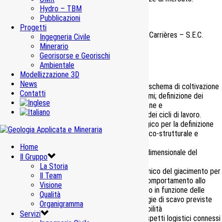
Hydro – TBM
Progetto di fattibilità
Pubblicazioni
Progetti
Société d’Exploitation de Carrières – S.E.C.
Ingegneria Civile
Cliente
S.p.A.
Minerario
Periodo
Georisorse e Georischi
2018-2019
Ambientale
Importo Opere
–
Modellizzazione 3D
News
Progettazione con schema di coltivazione
Contatti
a camere e diaframmi; definizione dei
metodi di coltivazione e
dell’organizzazione dei cicli di lavoro.
Rilevamento geologico per la definizione
del modello geologico-strutturale e
giacimentologico.
Home
Modellizzazione tridimensionale del
Prestazioni
Il Gruppo
giacimento
La Storia
Modello geomeccanico del giacimento per
Il Team
la valutazione del comportamento allo
Visione
scavo in sotterraneo in funzione delle
Qualità
sezioni e metodologie di scavo previste
Organigramma
nello studio di fattibilità
Servizi
Valutazione degli aspetti logistici connessi