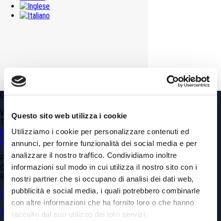
Cave in Sotterraneo Minerario
Cava Martina – Nicem
Cave in Sotterraneo Minerario
Cava Snive – Sibelco
Cave a Cielo Aperto Minerario
GDP GEOMIN srl
Via Vittorio Amedeo, 6 – 10121 Torino TO
Questo sito web utilizza i cookie
Tel.
+39.011.0361100
info@gdpconsultants.eu
Utilizziamo i cookie per personalizzare contenuti ed
info@geomin.it
annunci, per fornire funzionalità dei social media e per
analizzare il nostro traffico. Condividiamo inoltre
P.IVA 02399560040
informazioni sul modo in cui utilizza il nostro sito con i
Capitale Sociale € 10’920
REA: CN 173839
nostri partner che si occupano di analisi dei dati web,
pubblicità e social media, i quali potrebbero combinarle
Privacy & Cookie Policy
con altre informazioni che ha fornito loro o che hanno
Politica sulla parità di genere
raccolto dal suo utilizzo dei loro servizi.