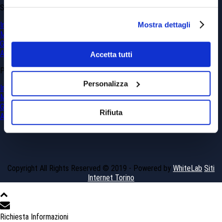
SERVIZI
Mostra dettagli
Ingegneria Civile
Minerario
Georisorse e Georischi
Ambientale
Accetta tutti
PROGETTI
Personalizza
Ingegneria Civile
Minerario
Georisorse e Georischi
Rifiuta
Ambientale
Copyright All Rights Reserved © 2019 - Powered by
WhiteLab
Siti
Internet Torino
Richiesta Informazioni