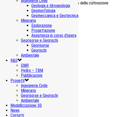
Ingegneria Civile
con lo spostamento della coltivazione
Geologia e Idrogeologia
Geomorfologia
Geomeccanica e Geotecnica
Minerario
Esplorazione
Progettazione
Assistenza in corso d’opera
Georisorse e Georischi
Georisorse
Georischi
Ambientale
R&S
GMR
Hydro – TBM
Prodotti correlati
Pubblicazioni
Progetti
Ingegneria Civile
Minerario
Cava Valmadonna – Mineraria Sacilese
Georisorse e Georischi
Cave in Sotterraneo Minerario
Ambientale
Modellizzazione 3D
News
Cava Costiolo-Forcella – Unicalce
Contatti