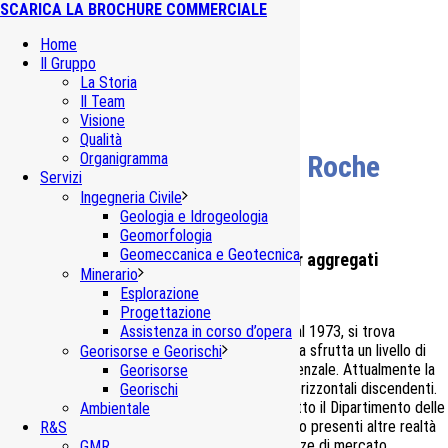
SCARICA LA BROCHURE COMMERCIALE
Home
Il Gruppo
La Storia
Il Team
Visione
Qualità
Cava di Saint André de la Roche
Organigramma
Servizi
(Nizza – F)
Ingegneria Civile
Geologia e Idrogeologia
Geomorfologia
Geomeccanica e Geotecnica
Coltivazione in sotterraneo di calcari per aggregati
Minerario
Esplorazione
Progettazione
La cava di Saint André de la Roche, attiva già dal 1973, si trova
Assistenza in corso d’opera
nell’immediato entroterra di Nizza (Francia). Essa sfrutta un livello di
Georisorse e Georischi
calcari relativo alla successione giurassica provenzale. Attualmente la
Georisorse
coltivazione procede a cielo aperto, per fette orizzontali discendenti.
Georischi
Si tratta di un polo estrattivo strategico per tutto il Dipartimento delle
Ambientale
Alpi Marittime, in quanto nell’intera area non sono presenti altre realtà
R&S
minerarie in grado di soddisfare le attuali esigenze di mercato.
GMR