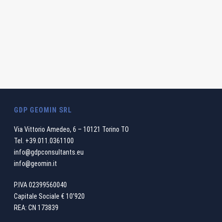
GDP GEOMIN SRL
Via Vittorio Amedeo, 6 – 10121 Torino TO
Tel.
+39.011.0361100
info@gdpconsultants.eu
info@geomin.it
P.IVA 02399560040
Capitale Sociale € 10’920
REA: CN 173839