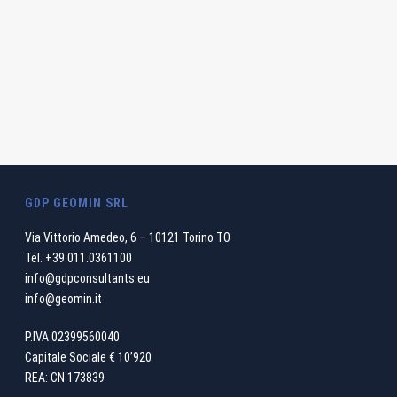
GDP GEOMIN SRL
Via Vittorio Amedeo, 6 – 10121 Torino TO
Tel.
+39.011.0361100
info@gdpconsultants.eu
info@geomin.it
P.IVA 02399560040
Capitale Sociale € 10’920
REA: CN 173839