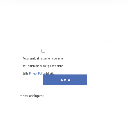
Acconsento al trattamento dei miei
dati e dichiaro di aver preso visione
della
Privacy Policy
del sito
* dati obbligatori