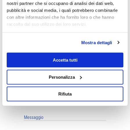
nostri partner che si occupano di analisi dei dati web,
pubblicità e social media, i quali potrebbero combinarle
Contatti
con altre informazioni che ha fornito loro o che hanno
raccolto dal suo utilizzo dei loro servizi.
Richiedi informazioni o un preventivo al nostro ufficio
tecnico, utilizzando i recapiti o il form sottostante.
Mostra dettagli
Via Vittorio Amedeo, 6 – 10121 Torino TO
Accetta tutti
Tel.
+39.011.0361100
info@gdpconsultants.eu
–
info@geomin.it
Personalizza
Rifiuta