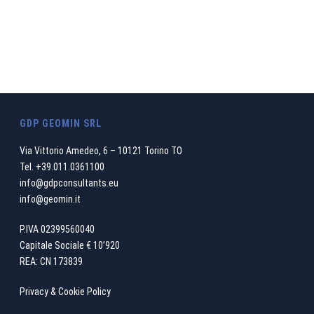
cui contribuiamo
CHI SIAMO
GDP GEOMIN SRL
Via Vittorio Amedeo, 6 – 10121 Torino TO
Tel.
+39.011.0361100
info@gdpconsultants.eu
info@geomin.it
P.IVA 02399560040
Capitale Sociale € 10’920
REA: CN 173839
Privacy & Cookie Policy