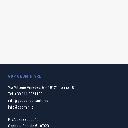
GDP GEOMIN SRL
Via Vittorio Amedeo, 6 – 10121 Torino TO
Tel.
+39.011.0361100
info@gdpconsultants.eu
info@geomin.it
P.IVA 02399560040
Capitale Sociale € 10’920