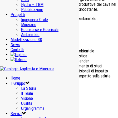
progettazione al fine di supportare le esigenze produttive del cava nel
Hydro – TBM
rispetto dell’equilibrio ambientale del territorio circostante.
Pubblicazioni
Progetti
Variante al progetto di coltivazione e recupero ambientale
Ingegneria Civile
Minerario
Cliente
S.A.I.S.E.F. S.p.A.
Georisorse e Georischi
Periodo
Ambientale
2018-2019
Modellizzazione 3D
Importo Opere
–
News
Contatti
Studio d’Impatto Ambientale
Relazione Paesaggistica
Foto-inserimenti e render
Prestazioni
Attività di coordinamento di studi
forestali, studi previsionali di impatto
acustico e studi di impatto sulla salute
Home
umana
Il Gruppo
La Storia
Il Team
Visione
Qualità
Organigramma
Servizi