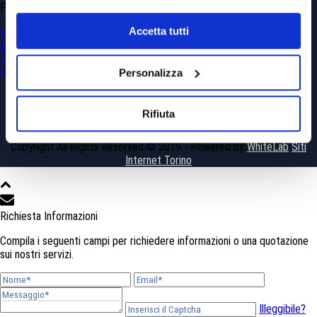
PROGETTI
Accetta tutti
Ingegneria Civile
Minerario
Georisorse e Georischi
Ambientale
Personalizza
Rifiuta
Copyright All Rights Reserved © 2019 - Powered by
WhiteLab
Siti
Internet Torino
Richiesta Informazioni
Compila i seguenti campi per richiedere informazioni o una quotazione
sui nostri servizi.
Illeggibile?