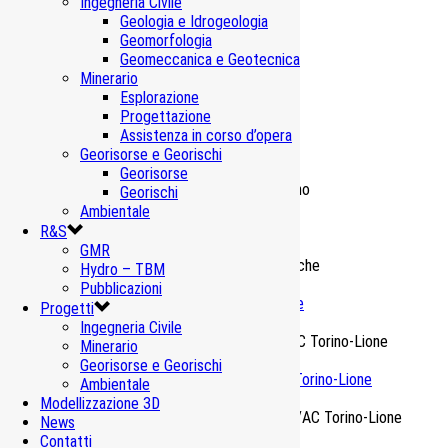
Ingegneria Civile
Geologia e Idrogeologia
Geomorfologia
Geomeccanica e Geotecnica
Minerario
Esplorazione
Progettazione
Assistenza in corso d’opera
Prodotti correlati
Georisorse e Georischi
Georisorse
Georischi
Ambientale
Vibrazioni Galleria Cernicchiara – Salerno
R&S
Ambientale Monitoraggi
GMR
Hydro – TBM
Pubblicazioni
Vibrazioni Diga Beauregard – Valgrisenche
Progetti
Ambientale Monitoraggi
Ingegneria Civile
Minerario
Georisorse e Georischi
Risorse idriche lato Italia – Linea AV/AC Torino-Lione
Ambientale
Ambientale Monitoraggi
Modellizzazione 3D
News
Contatti