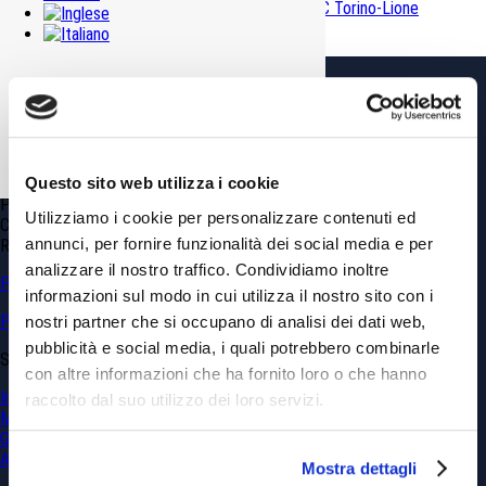
PdA valori di fondo naturali – Linea AV/AC Torino-Lione
Ambientale Bonifiche e Terre-Rocce
GDP GEOMIN srl
Via Vittorio Amedeo, 6 – 10121 Torino TO
Tel.
+39.011.0361100
info@gdpconsultants.eu
info@geomin.it
Questo sito web utilizza i cookie
P.IVA 02399560040
Utilizziamo i cookie per personalizzare contenuti ed
Capitale Sociale € 10’920
annunci, per fornire funzionalità dei social media e per
REA: CN 173839
analizzare il nostro traffico. Condividiamo inoltre
Privacy & Cookie Policy
informazioni sul modo in cui utilizza il nostro sito con i
Politica sulla parità di genere
nostri partner che si occupano di analisi dei dati web,
pubblicità e social media, i quali potrebbero combinarle
SERVIZI
con altre informazioni che ha fornito loro o che hanno
Ingegneria Civile
raccolto dal suo utilizzo dei loro servizi.
Minerario
Georisorse e Georischi
Ambientale
Mostra dettagli