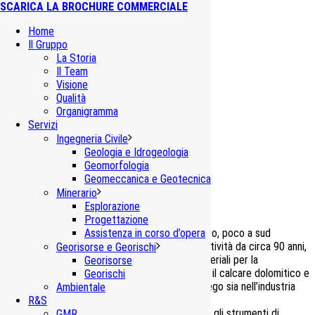
SCARICA LA BROCHURE COMMERCIALE
Home
Il Gruppo
La Storia
Il Team
Visione
Qualità
Cava Rocca Incisa
Organigramma
Servizi
Bagnasco (Cuneo, IT)
Ingegneria Civile
Geologia e Idrogeologia
Geomorfologia
Geomeccanica e Geotecnica
Valutazione di Impatto Ambientale
Minerario
Esplorazione
Progettazione
La cava di Rocca Incisa, situata nella Valle Tanaro, poco a sud
Assistenza in corso d’opera
dell’abitato di Bagnasco è una cava storica in attività da circa 90 anni,
Georisorse e Georischi
nata in origine per l’approvvigionamento dei materiali per la
Georisorse
manutenzione della locale ferrovia. Attualmente il calcare dolomitico e
Georischi
gli scisti di questo polo estrattivo trovano impiego sia nell’industria
Ambientale
della calce sia come inerti.
R&S
La GDP-GEOMIN ha saputo negli anni aggiornare gli strumenti di
GMR