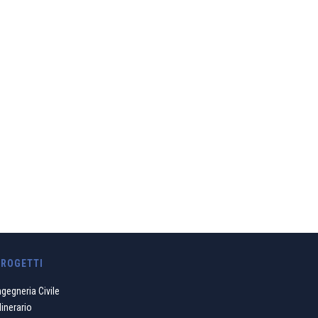
 equilibrio etico e
ibuiamo
PROGETTI
ngegneria Civile
inerario