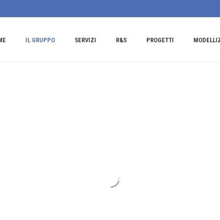
ME
IL GRUPPO
SERVIZI
R&S
PROGETTI
MODELLI
La Storia
sultato dell’unione di due strutture, GDP consultants Studio
nariamente fornivano servizi di consulenza specialistica opera