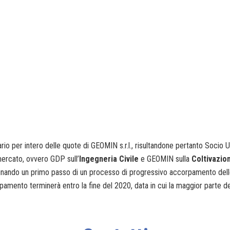
io per intero delle quote di GEOMIN s.r.l., risultandone pertanto Socio U
 mercato, ovvero GDP sull’
Ingegneria Civile
e GEOMIN sulla
Coltivazio
egnando un primo passo di un processo di progressivo accorpamento delle 
amento terminerà entro la fine del 2020, data in cui la maggior parte dei