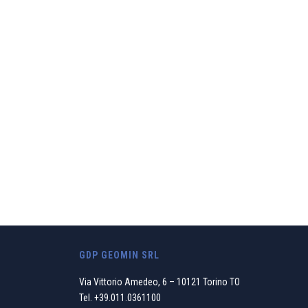
Riteniamo che il n
sosten
GDP GEOMIN SRL
Via Vittorio Amedeo, 6 – 10121 Torino TO
Tel.
+39.011.0361100