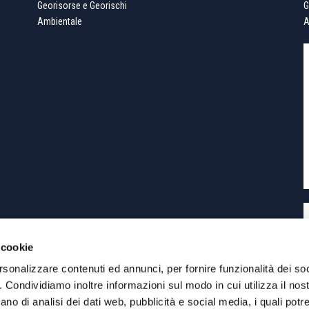
Georisorse e Georischi
G
Ambientale
A
 cookie
rsonalizzare contenuti ed annunci, per fornire funzionalità dei so
o. Condividiamo inoltre informazioni sul modo in cui utilizza il nost
eLab
Siti Internet Torino
ano di analisi dei dati web, pubblicità e social media, i quali pot