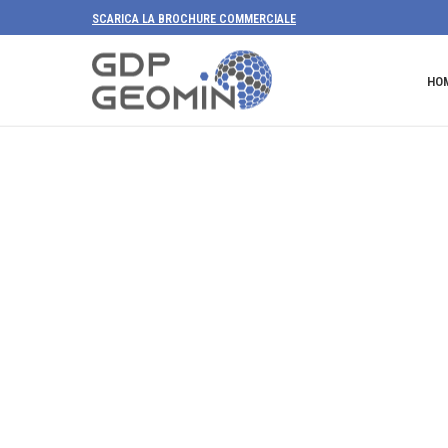
SCARICA LA BROCHURE COMMERCIALE
HO
GDP-GEOMIN è il ri
s.r.l., che origi