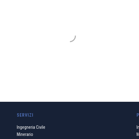
GDP GEOMIN
ostro operato debba sempre essere ricondotto ad un principio di
ibile fra le trasformazioni ambientali e lo sviluppo a cui contr
CHI SIAMO
SERVIZI
Ingegneria Civile
I
Minerario
M