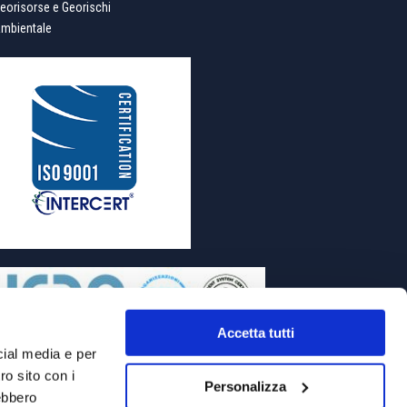
eorisorse e Georischi
mbientale
Accetta tutti
cial media e per
ro sito con i
Personalizza
rebbero