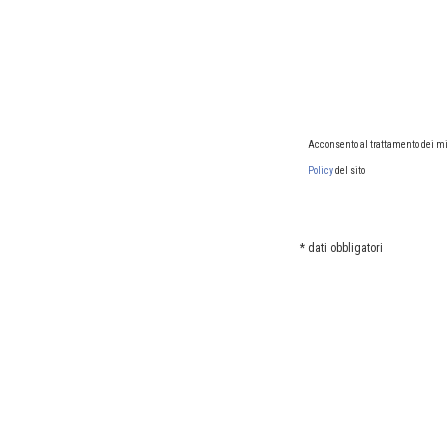
Acconsento al trattamento dei miei
Policy
del sito
* dati obbligatori