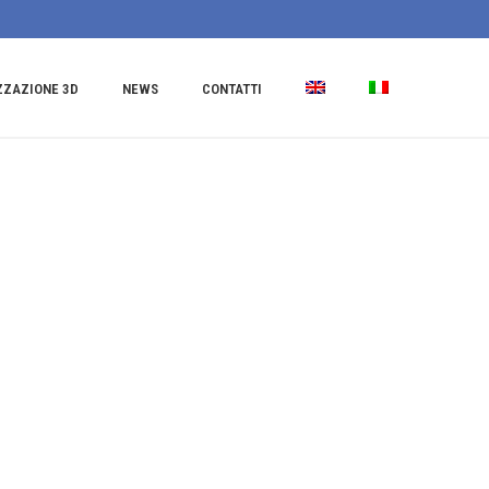
ZZAZIONE 3D
NEWS
CONTATTI
 Associato e GEOMIN
ndo separatamente.