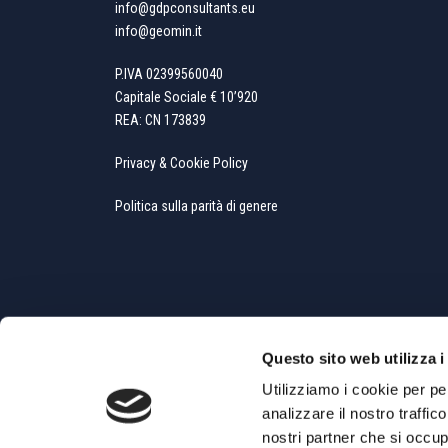
info@gdpconsultants.eu
info@geomin.it
P.IVA 02399560040
Capitale Sociale € 10’920
REA: CN 173839
Privacy & Cookie Policy
Politica sulla parità di genere
Questo sito web utilizza i
Utilizziamo i cookie per pe
analizzare il nostro traffic
Copyright All Rights Reserved © 2019 - Powered by
Whit
nostri partner che si occup