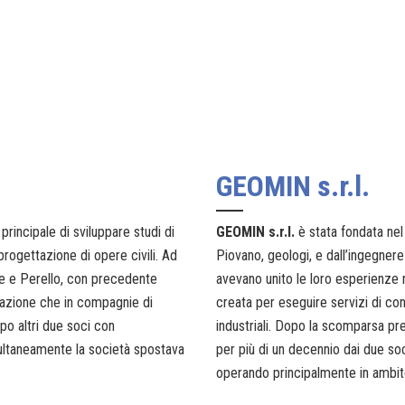
GEOMIN s.r.l.
rincipale di sviluppare studi di
GEOMIN s.r.l.
è stata fondata nel
rogettazione di opere civili. Ad
Piovano, geologi, e dall’ingegnere
ele e Perello, con precedente
avevano unito le loro esperienze ne
ttazione che in compagnie di
creata per eseguire servizi di co
po altri due soci con
industriali. Dopo la scomparsa pr
ultaneamente la società spostava
per più di un decennio dai due soc
operando principalmente in ambit