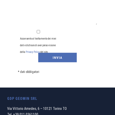
Acconsento al trattamento dei miei
dati e dichiaro di aver preso visione
della
Privacy Policy
del sito
* dati obbligatori
GDP GEOMIN SRL
Via Vittorio Amedeo, 6 – 10121 Torino TO
Tel.
+39.011.0361100