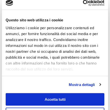
Questo sito web utilizza i cookie
Utilizziamo i cookie per personalizzare contenuti ed
annunci, per fornire funzionalità dei social media e per
analizzare il nostro traffico. Condividiamo inoltre
CAVA CHÂBLE DU MIDI – COLAS
informazioni sul modo in cui utilizza il nostro sito con i
Cave a Cielo Aperto
,
Minerario
nostri partner che si occupano di analisi dei dati web,
pubblicità e social media, i quali potrebbero combinarle
con altre informazioni che ha fornito loro o che hanno
raccolto dal suo utilizzo dei loro servizi.
Mostra dettagli
MINIERA SASSO POIANO – COLACEM
Accetta tutti
Cave a Cielo Aperto
,
Minerario
Contatti