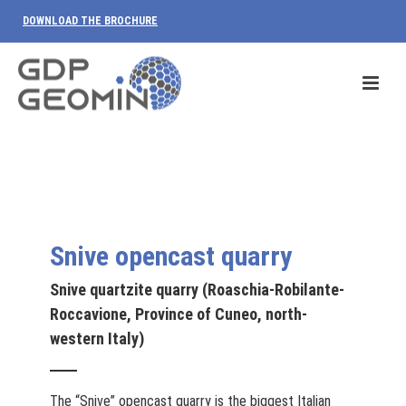
DOWNLOAD THE BROCHURE
Snive opencast quarry
Snive quartzite quarry (Roaschia-Robilante-
Roccavione, Province of Cuneo, north-
western Italy)
The “Snive” opencast quarry is the biggest Italian