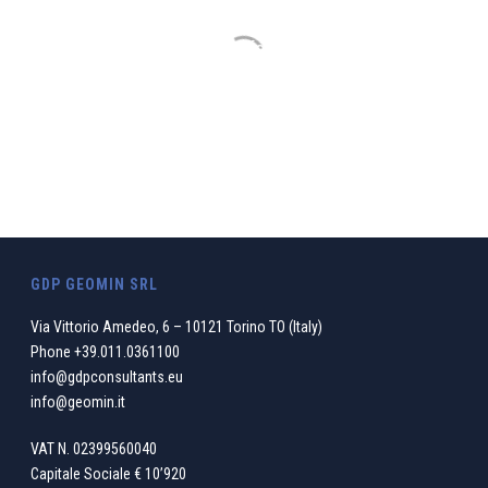
sustainable balance between the
environmental transformations and the
development to which we give our
contribution
WHO WE ARE
GDP GEOMIN SRL
Via Vittorio Amedeo, 6 – 10121 Torino TO (Italy)
Phone
+39.011.0361100
info@gdpconsultants.eu
info@geomin.it
VAT N. 02399560040
Capitale Sociale € 10’920