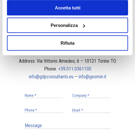
Accetta tutti
Contacts
Personalizza
Request information or an estimate to our technical
Rifiuta
office, using the contact details or the form below
Address: Via Vittorio Amedeo, 6 – 10121 Torino TO
Phone.
+39.011.0361100
info@gdpconsultants.eu
–
info@geomin.it