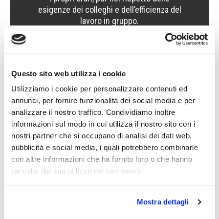
esigenze dei colleghi e dell’efficienza del
lavoro in gruppo.
REQUEST A CONSULTATION
Questo sito web utilizza i cookie
Utilizziamo i cookie per personalizzare contenuti ed
annunci, per fornire funzionalità dei social media e per
analizzare il nostro traffico. Condividiamo inoltre
informazioni sul modo in cui utilizza il nostro sito con i
GDP for training
nostri partner che si occupano di analisi dei dati web,
pubblicità e social media, i quali potrebbero combinarle
GDP-GEOMIN also places the technical and scientific
con altre informazioni che ha fornito loro o che hanno
training of people at the center of its attention,
raccolto dal suo utilizzo dei loro servizi.
promoting the propagation of knowledge
within
the structure and participation in workshops, courses
Mostra dettagli
and conferences.