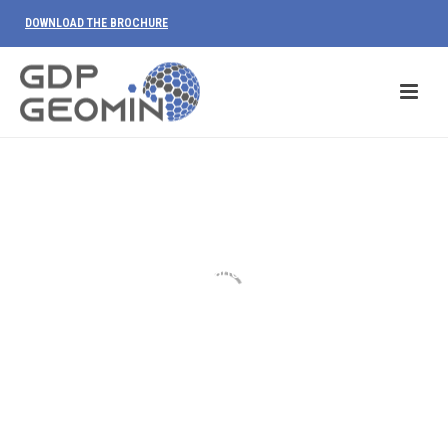
DOWNLOAD THE BROCHURE
Our Vision
We firmly believe, both as individuals and
as a group, that our work must always be
based on a principle of ethical and
sustainable balance between the
environmental transformations and the
development to which we give our
contribution. We think it always a primary
goal to weight the benefits of a project
before its social and environmental
impacts.