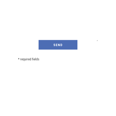
* required fields
GDP GEOMIN
We believe that our work must always be
based on a principle of ethical and