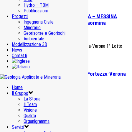
Hydro – TBM
Pubblicazioni
Raddoppio ferroviario Linea CATANIA – MESSINA
Progetti
Ingegneria Civile
1°Lotto funzionale Fiumefreddo – Taormina
Minerario
Georisorse e Georischi
Infrastrutture di trasporto
,
Ingegneria Civile
Ambientale
Modellizzazione 3D
News
Contatti
Quadruplicamento linea ferroviaria Fortezza-Verona
1° Lotto Fortezza-Ponte Gardena
Home
Infrastrutture di trasporto
,
Ingegneria Civile
Il Gruppo
La Storia
Il Team
Visione
Qualità
Organigramma
Galleria S. Lucia – Bormio
Servizi