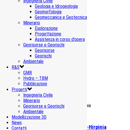
Ingegneria Civile
Infrastrutture di trasporto
,
Ingegneria Civile
Geologia e Idrogeologia
Geomorfologia
Geomeccanica e Geotecnica
Minerario
Esplorazione
Progettazione
BBT – Tunnel di Aica
Assistenza in corso d’opera
Georisorse e Georischi
Infrastrutture di trasporto
,
Ingegneria Civile
Georisorse
Georischi
Ambientale
R&S
GMR
Hydro – TBM
BBT – Costruzione
Pubblicazioni
Progetti
Infrastrutture di trasporto
,
Ingegneria Civile
Ingegneria Civile
Minerario
Georisorse e Georischi
Ambientale
Modellizzazione 3D
News
Linea ferroviaria Napoli-Bari – Apice-Hirpinia
Contatti