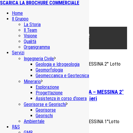
SCARICA LA BROCHURE COMMERCIALE
Home
Il Gruppo
La Storia
TUTTI I PROGETTI
Il Team
INFRASTRUTTURE DI TRASPORTO
Visione
DIGHE E IMPIANTI IDROELETTRICI
Qualità
ALTRE INFRASTRUTTURE
Organigramma
Servizi
Ingegneria Civile
Geologia e Idrogeologia
Geomorfologia
Geomeccanica e Geotecnica
Minerario
Esplorazione
Raddoppio ferroviario Linea CATANIA – MESSINA 2°
Progettazione
Lotto funzionale Taormina – Giampilieri
Assistenza in corso d’opera
Georisorse e Georischi
Georisorse
Infrastrutture di trasporto
,
Ingegneria Civile
Georischi
Ambientale
R&S
GMR