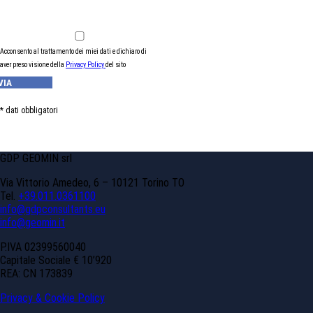
Acconsento al trattamento dei miei dati e dichiaro di
aver preso visione della
Privacy Policy
del sito
* dati obbligatori
GDP GEOMIN srl
Via Vittorio Amedeo, 6 – 10121 Torino TO
Tel.
+39.011.0361100
info@gdpconsultants.eu
info@geomin.it
P.IVA 02399560040
Capitale Sociale € 10’920
REA: CN 173839
Privacy & Cookie Policy