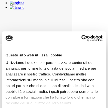
Infrastrutture di trasporto
,
Ingegneria Civile
Linea ferroviaria Palermo-Catania
Infrastrutture di trasporto
,
Ingegneria Civile
Questo sito web utilizza i cookie
Utilizziamo i cookie per personalizzare contenuti ed
annunci, per fornire funzionalità dei social media e per
Linea ferroviaria MI-GE – Terzo Valico dei Giovi
analizzare il nostro traffico. Condividiamo inoltre
informazioni sul modo in cui utilizza il nostro sito con i
Infrastrutture di trasporto
,
Ingegneria Civile
nostri partner che si occupano di analisi dei dati web,
pubblicità e social media, i quali potrebbero combinarle
con altre informazioni che ha fornito loro o che hanno
raccolto dal suo utilizzo dei loro servizi.