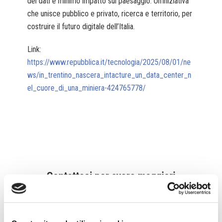
dei dati e minimo impatto sul paesaggio. Un’iniziativa
che unisce pubblico e privato, ricerca e territorio, per
costruire il futuro digitale dell’Italia.
Link:
https://www.repubblica.it/tecnologia/2025/08/01/ne
ws/in_trentino_nascera_intacture_un_data_center_n
el_cuore_di_una_miniera-424765778/
Contattaci per avere maggiori
informazioni
Via Vittorio Amedeo, 6 – 10121 Torino TO