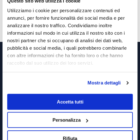
Questo sito web utilizza i cookie
Tel.
+39.011.0361100
info@gdpconsultants.eu
–
info@geomin.it
Utilizziamo i cookie per personalizzare contenuti ed
annunci, per fornire funzionalità dei social media e per
analizzare il nostro traffico. Condividiamo inoltre
informazioni sul modo in cui utilizza il nostro sito con i
nostri partner che si occupano di analisi dei dati web,
pubblicità e social media, i quali potrebbero combinarle
GDP GEOMIN SRL
con altre informazioni che ha fornito loro o che hanno
raccolto dal suo utilizzo dei loro servizi.
Via Vittorio Amedeo, 6 – 10121 Torino TO
Tel.
+39.011.0361100
info@gdpconsultants.eu
Mostra dettagli
info@geomin.it
Accetta tutti
P.IVA 02399560040
Capitale Sociale € 10’920
REA: CN 173839
Personalizza
Privacy & Cookie Policy
Rifiuta