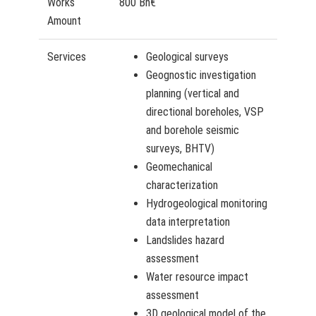
Works
800 Bn€
Amount
Services
Geological surveys
Geognostic investigation
planning (vertical and
directional boreholes, VSP
and borehole seismic
surveys, BHTV)
Geomechanical
characterization
Hydrogeological monitoring
data interpretation
Landslides hazard
assessment
Water resource impact
assessment
3D geological model of the