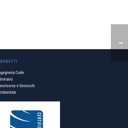
PROGETTI
ngegneria Civile
inerario
eorisorse e Georischi
mbientale