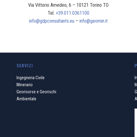
Via Vittorio Amedeo, 6 – 10121 Torino TO
Tel.
+39.011.0361100
info@gdpconsultants.eu
–
info@geomin.it
SERVIZI
Ingegneria Civile
I
Minerario
M
Georisorse e Georischi
G
Ambientale
A