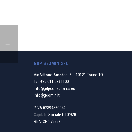
GDP GEOMIN SRL
Via Vittorio Amedeo, 6 – 10121 Torino TO
Tel.
+39.011.0361100
info@gdpconsultants.eu
info@geomin.it
P.IVA 02399560040
Capitale Sociale € 10’920
REA: CN 173839