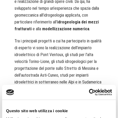
e realizzazione di grandi opere civili. Da qui, ha
sviluppato nel tempo un’esperienza che spazia dalla
geomeccanica all’idrogeologia applicata, con
particolare riferimento all’
idrogeologia dei mezzi
fratturati
e alla
modellizzazione numerica
.
Tra i principali progetti a cui ha partecipato in qualità
di esperto vi sono la realizzazione dell’impianto
idroelettrico di Pont Ventoux, gli studi per l’alta
velocità Torino-Lione, gli studi idrogeologici per la
progettazione del ponte sullo Stretto di Messina e
dell’autostrada Asti-Cuneo, studi per impianti
idroelettrici in sotterraneo nelle Alpi e in Sudamerica
e nel Caucaso, progetti di ricerca e sfruttamento di
risorse idriche e geotermiche a bassa entalpia. È
storicamente il consulente esperto di riferimento per
l’idrogeologia del progetto della Galleria di Base del
Questo sito web utilizza i cookie
Brennero, di cui ha curato la Progettazione Definitiva