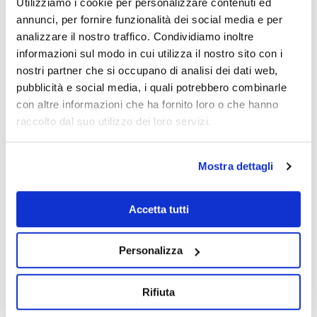
Utilizziamo i cookie per personalizzare contenuti ed
in Austria ed Italia, Esecutiva in Italia e il corso
annunci, per fornire funzionalità dei social media e per
d’opera in parte dei lotti costruttivi italiani.
analizzare il nostro traffico. Condividiamo inoltre
informazioni sul modo in cui utilizza il nostro sito con i
nostri partner che si occupano di analisi dei dati web,
pubblicità e social media, i quali potrebbero combinarle
con altre informazioni che ha fornito loro o che hanno
raccolto dal suo utilizzo dei loro servizi.
Mostra dettagli
GDP GEOMIN
Accetta tutti
Riteniamo che il nostro operato debba
sempre essere ricondotto ad un principio
di equilibrio etico e sostenibile fra le
Personalizza
trasformazioni ambientali e lo sviluppo a
cui contribuiamo
Rifiuta