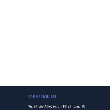
Riteniamo che il no
sosteni
GDP GEOMIN SRL
Via Vittorio Amedeo, 6 – 10121 Torino TO