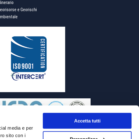
inerario
eorisorse e Georischi
mbientale
Accetta tutti
cial media e per
ro sito con i
Personalizza