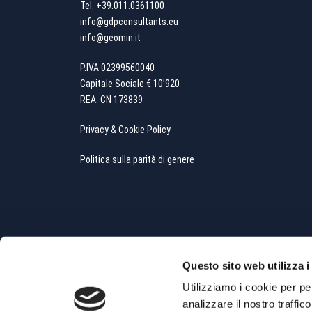
Tel.
+39.011.0361100
info@gdpconsultants.eu
info@geomin.it
P.IVA 02399560040
Capitale Sociale € 10’920
REA: CN 173839
Privacy & Cookie Policy
Politica sulla parità di genere
Questo sito web utilizza i
Utilizziamo i cookie per pe
analizzare il nostro traffic