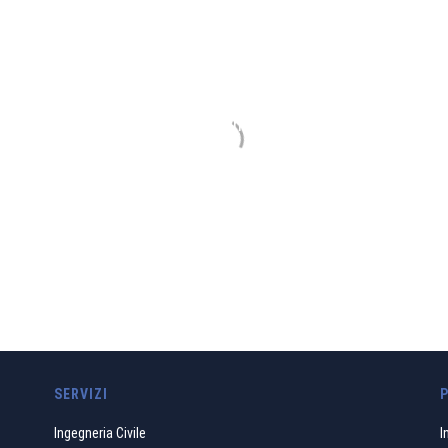
GDP GEOMIN
stro operato debba sempre essere ricondotto ad un principio d
bile fra le trasformazioni ambientali e lo sviluppo a cui cont
SCOPRI TUTTO LO STAFF
SERVIZI
Ingegneria Civile
I