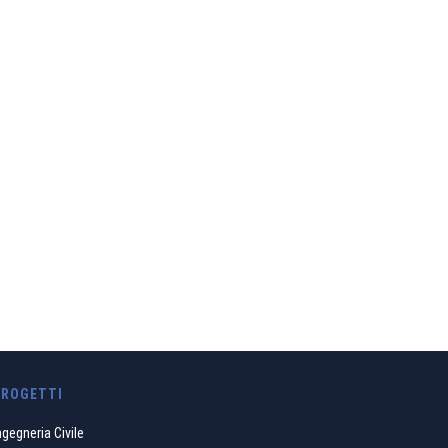
i equilibrio etico e
ribuiamo
PROGETTI
ngegneria Civile