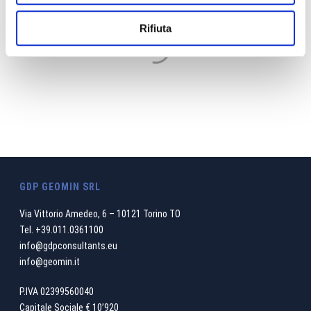
Riteniamo che il nostro operato debba
sempre essere ricondotto ad un principio
Rifiuta
di equilibrio etico e sostenibile fra le
trasformazioni ambientali e lo sviluppo a
cui contribuiamo
SCOPRI TUTTO LO STAFF
GDP GEOMIN SRL
Via Vittorio Amedeo, 6 – 10121 Torino TO
Tel.
+39.011.0361100
info@gdpconsultants.eu
info@geomin.it
P.IVA 02399560040
Capitale Sociale € 10’920