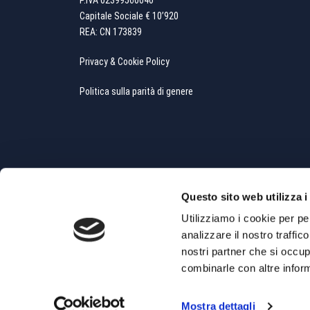
P.IVA 02399560040
Capitale Sociale € 10’920
REA: CN 173839
Privacy & Cookie Policy
Politica sulla parità di genere
Questo sito web utilizza i
Utilizziamo i cookie per pe
analizzare il nostro traffic
Copyright All Rights Reserved © 2019 - Powered by
Whit
nostri partner che si occup
combinarle con altre inform
Mostra dettagli