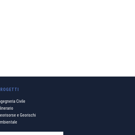
PROGETTI
ngegneria Civile
inerario
eorisorse e Georischi
mbientale