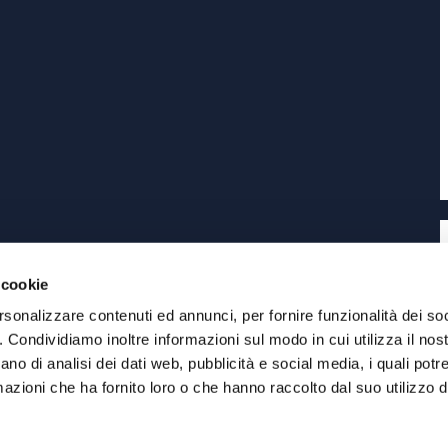
 cookie
rsonalizzare contenuti ed annunci, per fornire funzionalità dei so
o. Condividiamo inoltre informazioni sul modo in cui utilizza il nost
eLab
Siti Internet Torino
ano di analisi dei dati web, pubblicità e social media, i quali pot
azioni che ha fornito loro o che hanno raccolto dal suo utilizzo de