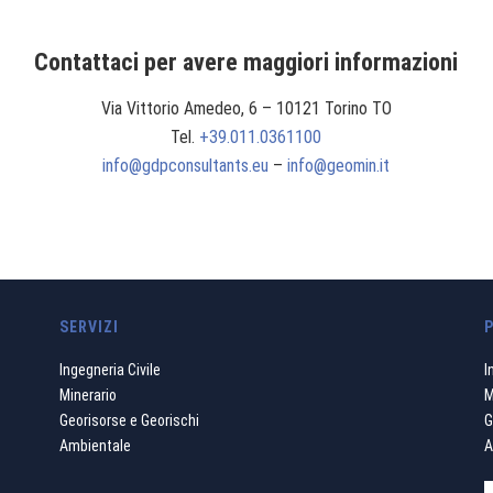
Contattaci per avere maggiori informazioni
Via Vittorio Amedeo, 6 – 10121 Torino TO
Tel.
+39.011.0361100
info@gdpconsultants.eu
–
info@geomin.it
SERVIZI
Ingegneria Civile
I
Minerario
M
Georisorse e Georischi
G
Ambientale
A