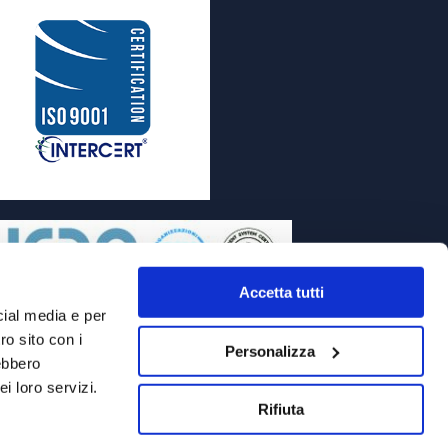
Accetta tutti
cial media e per
ro sito con i
Personalizza
rebbero
i loro servizi.
Rifiuta