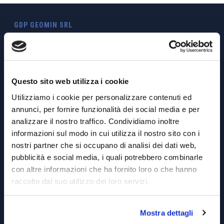
GDP GEOMIN SRL
Via Vittorio Amedeo, 6 – 10121 Torino TO
Tel.
+39.011.0361100
info@gdpconsultants.eu
info@geomin.it
Questo sito web utilizza i cookie
Utilizziamo i cookie per personalizzare contenuti ed
P.IVA 02399560040
annunci, per fornire funzionalità dei social media e per
Capitale Sociale € 10’920
analizzare il nostro traffico. Condividiamo inoltre
REA: CN 173839
informazioni sul modo in cui utilizza il nostro sito con i
nostri partner che si occupano di analisi dei dati web,
Privacy & Cookie Policy
pubblicità e social media, i quali potrebbero combinarle
Politica sulla parità di genere
con altre informazioni che ha fornito loro o che hanno
raccolto dal suo utilizzo dei loro servizi.
SERVIZI
Ingegneria Civile
Mostra dettagli
Minerario