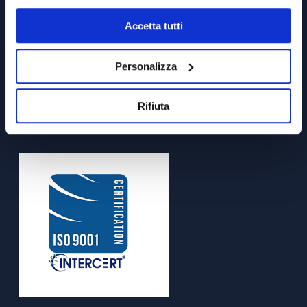
Georisorse e Georischi
Accetta tutti
Ambientale
PROGETTI
Personalizza
Ingegneria Civile
Minerario
Rifiuta
Georisorse e Georischi
Ambientale