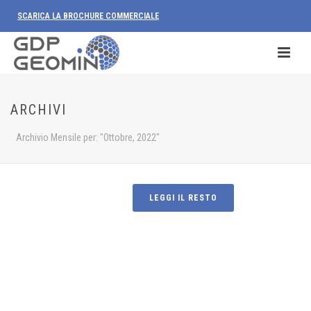
SCARICA LA BROCHURE COMMERCIALE
Di
admin
In
News
Inserito il
3 Ottobre 2022
GDP-GEOMIN SI RACCONTA
ARCHIVI
GDP-GEOMIN ha organizzato un workshop
intitolato “GDP-GEOMIN si racconta” alla Sacra
Archivio Mensile per: "Ottobre, 2022"
di San Michele il giorno 8 Luglio 2022.
LEGGI IL RESTO